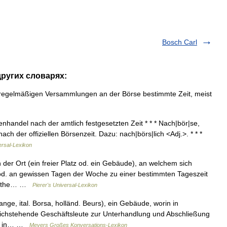
Bosch Carl
других словарях:
die regelmäßigen Versammlungen an der Börse bestimmte Zeit, meist
nhandel nach der amtlich festgesetzten Zeit * * * Nach|bör|se,
ach der offiziellen Börsenzeit. Dazu: nach|börs|lich <Adj.>. * * *
ersal-Lexikon
der Ort (ein freier Platz od. ein Gebäude), an welchem sich
od. an gewissen Tagen der Woche zu einer bestimmten Tageszeit
Werthe… …
Pierer's Universal-Lexikon
ge, ital. Borsa, holländ. Beurs), ein Gebäude, worin in
ichstehende Geschäftsleute zur Unterhandlung und Abschließung
en, in… …
Meyers Großes Konversations-Lexikon