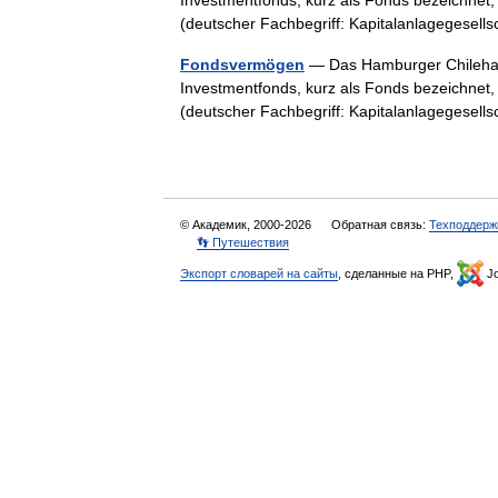
Investmentfonds, kurz als Fonds bezeichnet,
(deutscher Fachbegriff: Kapitalanlagegesel
Fondsvermögen
— Das Hamburger Chilehaus
Investmentfonds, kurz als Fonds bezeichnet,
(deutscher Fachbegriff: Kapitalanlagegesel
© Академик, 2000-2026
Обратная связь:
Техподдерж
👣 Путешествия
Экспорт словарей на сайты
, сделанные на PHP,
Jo