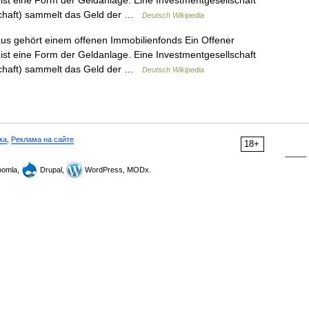
 ist eine Form der Geldanlage. Eine Investmentgesellschaft
lschaft) sammelt das Geld der …
Deutsch Wikipedia
 gehört einem offenen Immobilienfonds Ein Offener
 ist eine Form der Geldanlage. Eine Investmentgesellschaft
lschaft) sammelt das Geld der …
Deutsch Wikipedia
ка
,
Реклама на сайте
18+
omla,
Drupal,
WordPress, MODx.