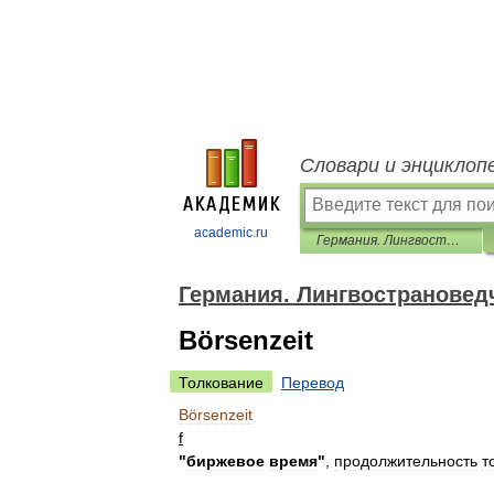
Словари и энциклоп
academic.ru
Германия. Лингвострановедческий словарь
Германия. Лингвострановед
Börsenzeit
Толкование
Перевод
Börsenzeit
f
"
биржевое
время
"
,
продолжительность
т