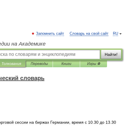
Запомнить сайт
Словарь на свой сайт
RU
едии на Академике
Найти!
Толкования
Переводы
Книги
Игры ⚽
ческий словарь
орговой
сессии
на
биржах
Германии
,
время
с
10
.
30
до
13
.
30