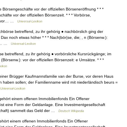
lle Börsengeschäfte vor der offiziellen Börseneröffnung * * *
häfte vor der offiziellen Börsenzeit. * * * Vorbörse,
en vor… …
Universal-Lexikon
chbörse betreffend, zu ihr gehörig ● nachbörslich ging der
r Dax noch etwas höher * * * Nach|bör|se, die; , n (Börsenw.):
len… …
Universal-Lexikon
rse betreffend, zu ihr gehörig ● vorbörsliche Kursrückgänge; im
 (Börsenw.): vor der offiziellen Börsenzeit: e Umsätze. * * *
xikon
einer Brügger Kaufmannsfamilie van der Burse, vor deren Haus
n haben sollen; der Familienname wird mit niederländisch beurs =
…
Universal-Lexikon
hört einem offenen Immobilienfonds Ein Offener
 ist eine Form der Geldanlage. Eine Investmentgesellschaft
lschaft) sammelt das Geld der …
Deutsch Wikipedia
ört einem offenen Immobilienfonds Ein Offener