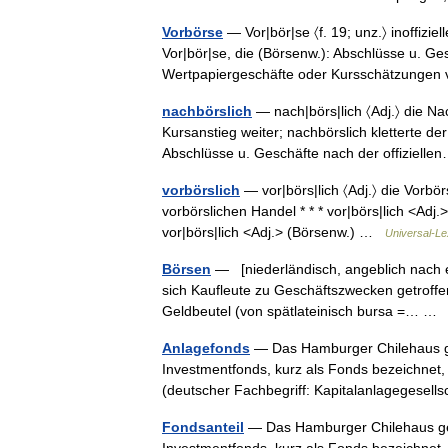
Vorbörse
— Vor|bör|se 〈f. 19; unz.〉 inoffizie
Vor|bör|se, die (Börsenw.): Abschlüsse u. Gesc
Wertpapiergeschäfte oder Kursschätzung
nachbörslich
— nach|börs|lich 〈Adj.〉 die Na
Kursanstieg weiter; nachbörslich kletterte de
Abschlüsse u. Geschäfte nach der offiziel
vorbörslich
— vor|börs|lich 〈Adj.〉 die Vorbö
vorbörslichen Handel * * * vor|börs|lich <Adj.>
vor|börs|lich <Adj.> (Börsenw.) …
Universal-Le
Börsen
— [niederländisch, angeblich nach 
sich Kaufleute zu Geschäftszwecken getroffe
Geldbeutel (von spätlateinisch bursa =… 
Anlagefonds
— Das Hamburger Chilehaus ge
Investmentfonds, kurz als Fonds bezeichnet,
(deutscher Fachbegriff: Kapitalanlagegesel
Fondsanteil
— Das Hamburger Chilehaus geh