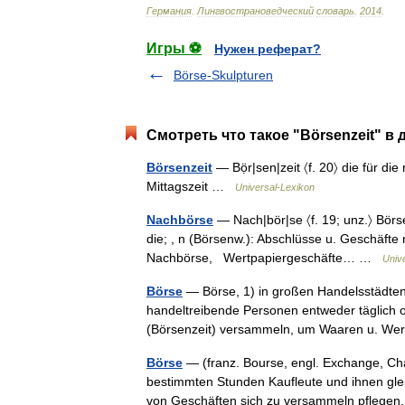
Германия
.
Лингвострановедческий
словарь
.
2014
.
Игры ⚽
Нужен реферат?
Börse-Skulpturen
Смотреть что такое "Börsenzeit" в 
Börsenzeit
— Bọ̈r|sen|zeit 〈f. 20〉 die für 
Mittagszeit …
Universal-Lexikon
Nachbörse
— Nach|bör|se 〈f. 19; unz.〉 Börse
die; , n (Börsenw.): Abschlüsse u. Geschäfte n
Nachbörse, Wertpapiergeschäfte… …
Univ
Börse
— Börse, 1) in großen Handelsstädten 
handeltreibende Personen entweder täglich 
(Börsenzeit) versammeln, um Waaren u. 
Börse
— (franz. Bourse, engl. Exchange, Chan
bestimmten Stunden Kaufleute und ihnen gle
von Geschäften sich zu versammeln pfleg